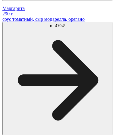
Маргарита
290 г
соус томатный, сыр моцарелла, орегано
от
479 ₽