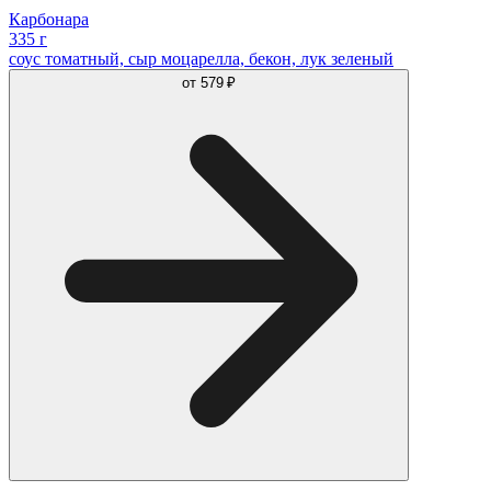
Карбонара
335 г
соус томатный, сыр моцарелла, бекон, лук зеленый
от
579 ₽