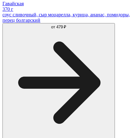
Гавайская
370 г
соус сливочный, сыр моцарелла, курица, ананас, помидоры,
перец болгарский
от
479 ₽