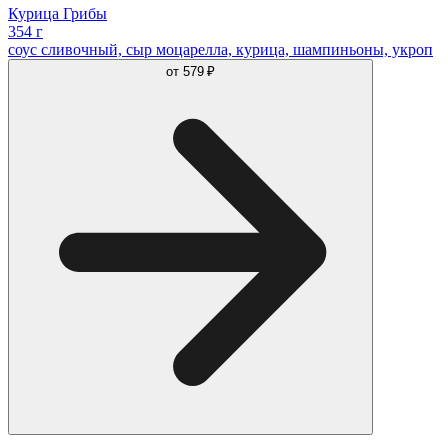
Курица Грибы
354 г
соус сливочный, сыр моцарелла, курица, шампиньоны, укроп
от
579 ₽