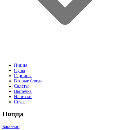
Пицца
Супы
Гарниры
Вторые блюда
Салаты
Выпечка
Напитки
Соуса
Пицца
Барбекю