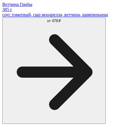
Ветчина Грибы
385 г
соус томатный, сыр моцарелла, ветчина, шампиньоны
от
479 ₽