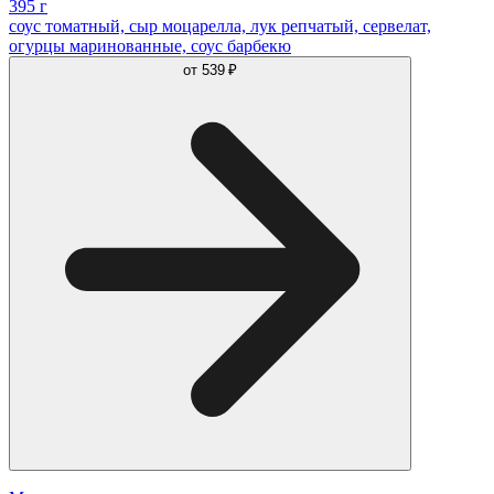
395 г
соус томатный, сыр моцарелла, лук репчатый, сервелат,
огурцы маринованные, соус барбекю
от
539 ₽