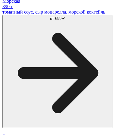
Морская
390 г
томатный соус, сыр моцарелла, морской коктейль
от
699 ₽