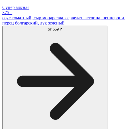
Супер мясная
375 г
соус томатный, сыр моцарелла, сервелат, ветчина, пепперони,
перец болгарский, лук зеленый
от
659 ₽