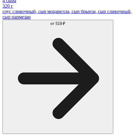
4 сыра
320 г
соус сливочный, сыр моцарелла, сыр брынза, сыр сливочный,
сыр пармезан
от
519 ₽