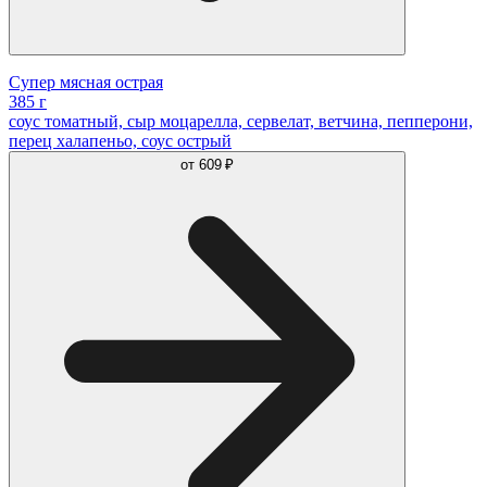
Супер мясная острая
385 г
соус томатный, сыр моцарелла, сервелат, ветчина, пепперони,
перец халапеньо, соус острый
от
609 ₽