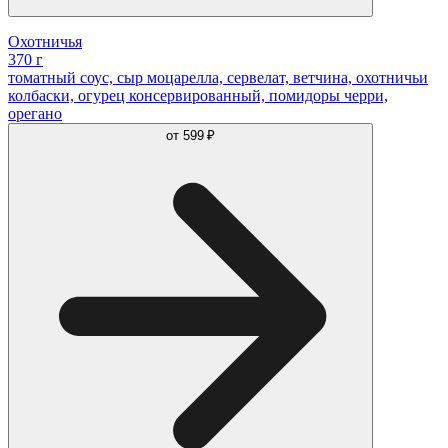
Охотничья
370 г
томатный соус, сыр моцарелла, сервелат, ветчина, охотничьи
колбаски, огурец консервированный, помидоры черри,
орегано
от
599 ₽