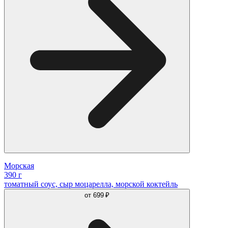
Морская
390 г
томатный соус, сыр моцарелла, морской коктейль
от
699 ₽