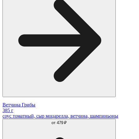
Ветчина Грибы
385 г
соус томатный, сыр моцарелла, ветчина, шампиньоны
от
479 ₽