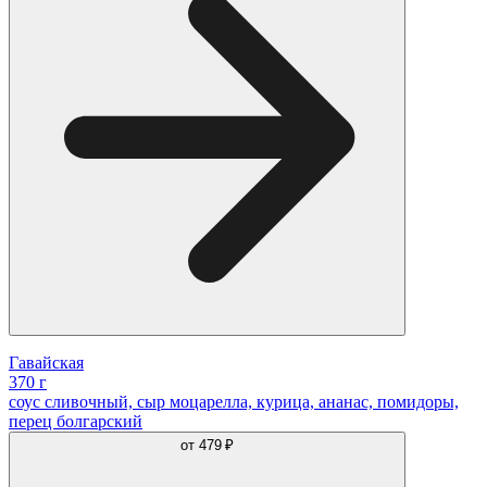
Гавайская
370 г
соус сливочный, сыр моцарелла, курица, ананас, помидоры,
перец болгарский
от
479 ₽