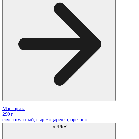
Маргарита
290 г
соус томатный, сыр моцарелла, орегано
от
479 ₽