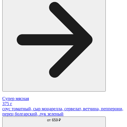
Супер мясная
375 г
соус томатный, сыр моцарелла, сервелат, ветчина, пепперони,
перец болгарский, лук зеленый
от
659 ₽