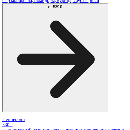
сыр моцарелла, помидоры, курица, соус сырный
от
539 ₽
Пепперони
330 г
соус томатный, сыр моцарелла, ветчина, пепперони, орегано