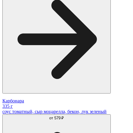
Карбонара
335 г
соус томатный, сыр моцарелла, бекон, лук зеленый
от
579 ₽