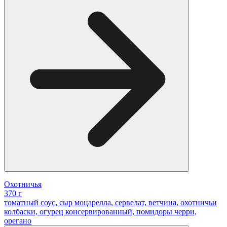
Охотничья
370 г
томатный соус, сыр моцарелла, сервелат, ветчина, охотничьи
колбаски, огурец консервированный, помидоры черри,
орегано