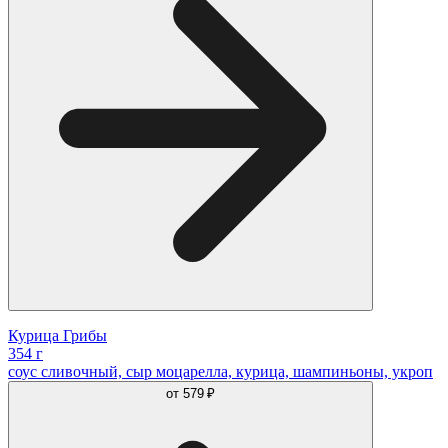
Курица Грибы
354 г
соус сливочный, сыр моцарелла, курица, шампиньоны, укроп
от
579 ₽