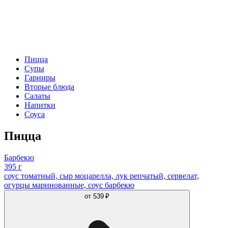
Пицца
Супы
Гарниры
Вторые блюда
Салаты
Напитки
Соуса
Пицца
Барбекю
395 г
соус томатный, сыр моцарелла, лук репчатый, сервелат,
огурцы маринованные, соус барбекю
от
539 ₽