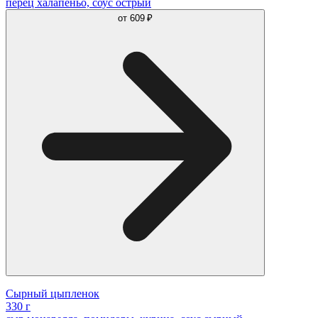
перец халапеньо, соус острый
от
609 ₽
Сырный цыпленок
330 г