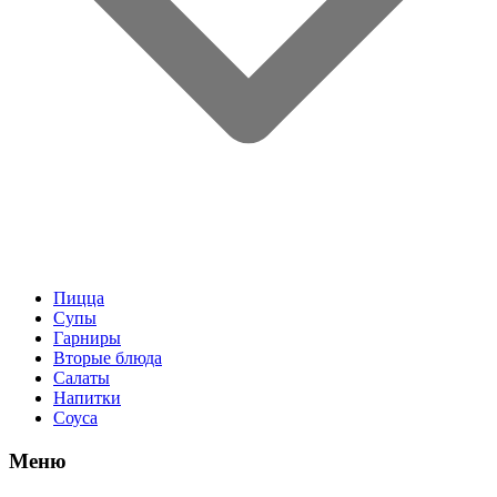
Пицца
Супы
Гарниры
Вторые блюда
Салаты
Напитки
Соуса
Меню