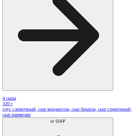
4 сыра
320 г
соус сливочный, сыр моцарелла, сыр брынза, сыр сливочный,
сыр пармезан
от
519 ₽