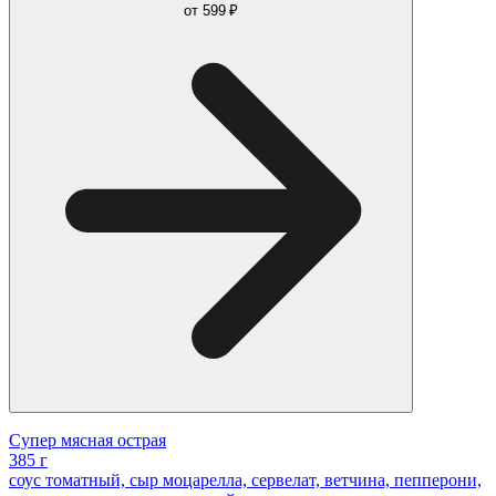
от
599 ₽
Супер мясная острая
385 г
соус томатный, сыр моцарелла, сервелат, ветчина, пепперони,